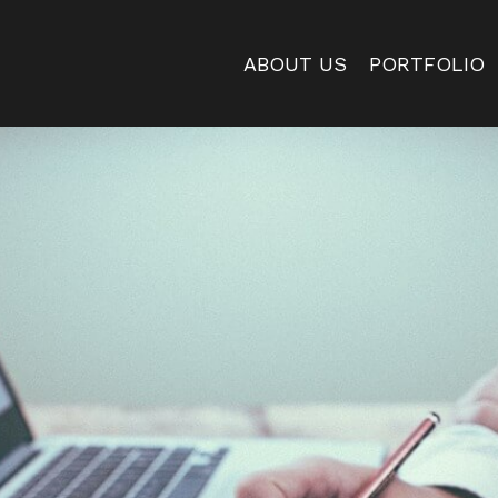
ABOUT US
PORTFOLIO