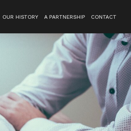
OUR HISTORY
A PARTNERSHIP
CONTACT